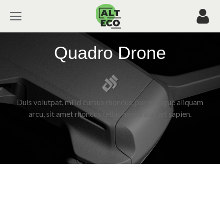
Quadro Drone
Duis volutpat, mi id cursus rhoncus, purus augue aliquam
arcu, sit amet rhoncus tellus neque aliquet sapien.