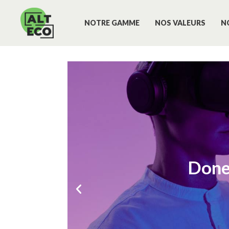
NOTRE GAMME
NOS VALEURS
N
Done
Done
Done
Do
Do
Do